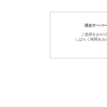
現在サーバ
ご迷惑をおか
しばらく時間をお