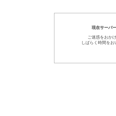
現在サーバ
ご迷惑をおか
しばらく時間をお