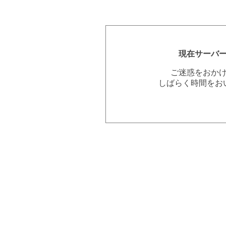
現在サーバ
ご迷惑をおか
しばらく時間をお