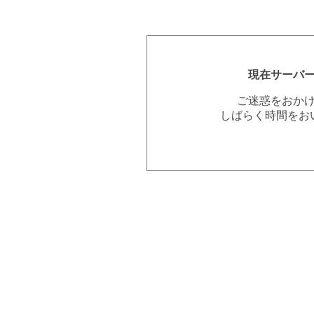
現在サーバ
ご迷惑をおか
しばらく時間をお