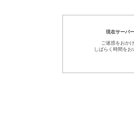
現在サーバ
ご迷惑をおか
しばらく時間をお