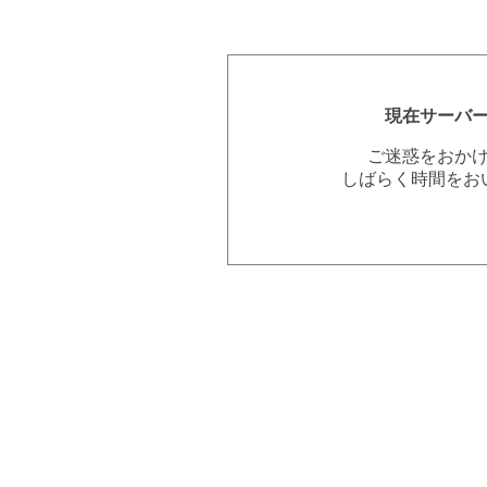
現在サーバ
ご迷惑をおか
しばらく時間をお