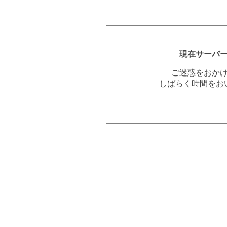
現在サーバ
ご迷惑をおか
しばらく時間をお