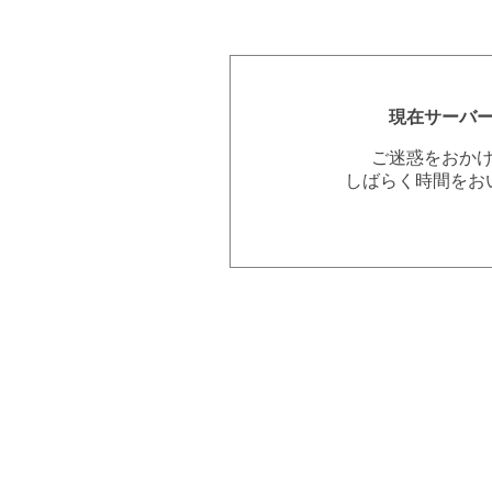
現在サーバ
ご迷惑をおか
しばらく時間をお