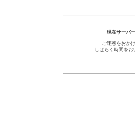
現在サーバ
ご迷惑をおか
しばらく時間をお