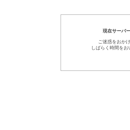
現在サーバ
ご迷惑をおか
しばらく時間をお