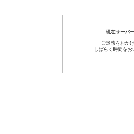
現在サーバ
ご迷惑をおか
しばらく時間をお