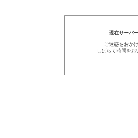
現在サーバ
ご迷惑をおか
しばらく時間をお