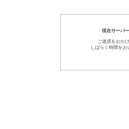
現在サーバ
ご迷惑をおか
しばらく時間をお