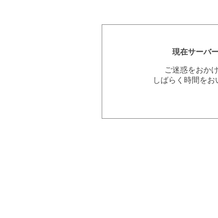
現在サーバ
ご迷惑をおか
しばらく時間をお