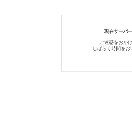
現在サーバ
ご迷惑をおか
しばらく時間をお