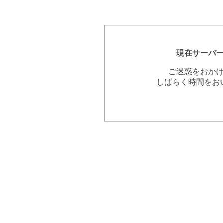
現在サーバ
ご迷惑をおか
しばらく時間をお