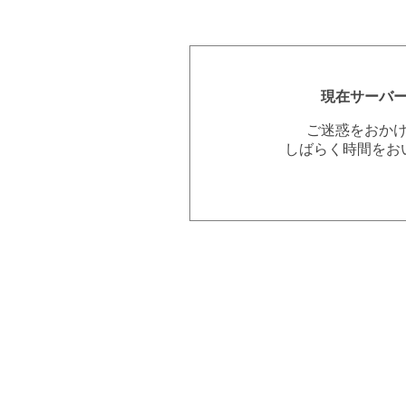
現在サーバ
ご迷惑をおか
しばらく時間をお