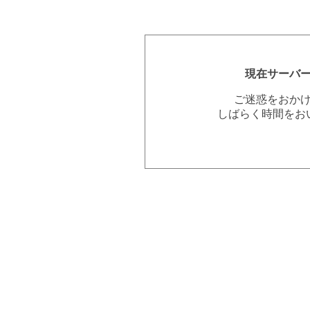
現在サーバ
ご迷惑をおか
しばらく時間をお