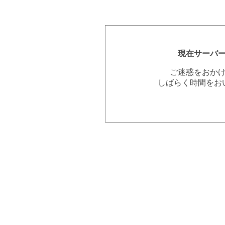
現在サーバ
ご迷惑をおか
しばらく時間をお