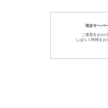
現在サーバ
ご迷惑をおか
しばらく時間をお