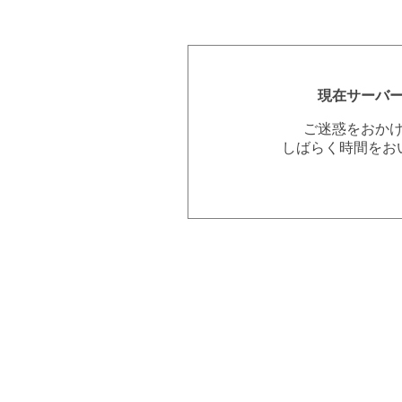
現在サーバ
ご迷惑をおか
しばらく時間をお