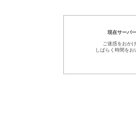
現在サーバ
ご迷惑をおか
しばらく時間をお