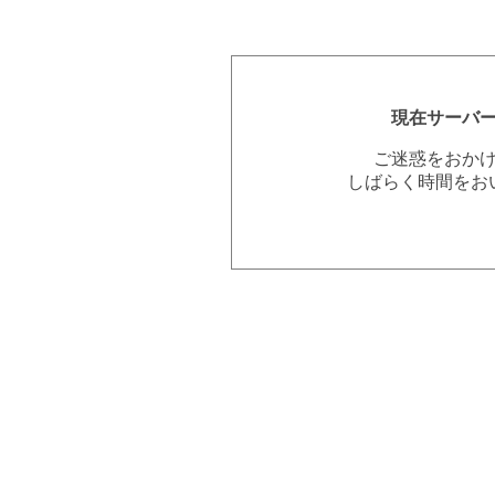
現在サーバ
ご迷惑をおか
しばらく時間をお