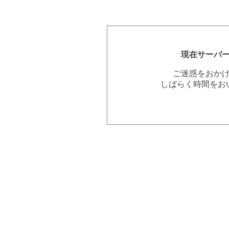
現在サーバ
ご迷惑をおか
しばらく時間をお