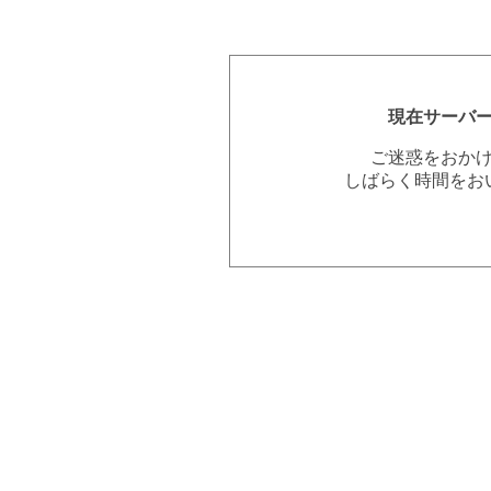
現在サーバ
ご迷惑をおか
しばらく時間をお