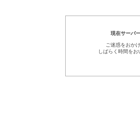
現在サーバ
ご迷惑をおか
しばらく時間をお