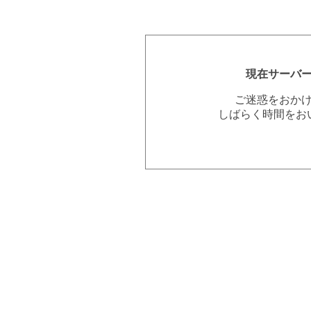
現在サーバ
ご迷惑をおか
しばらく時間をお