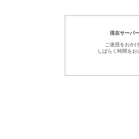
現在サーバ
ご迷惑をおか
しばらく時間をお