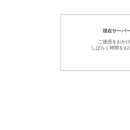
現在サーバ
ご迷惑をおか
しばらく時間をお