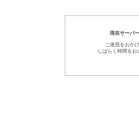
現在サーバ
ご迷惑をおか
しばらく時間をお