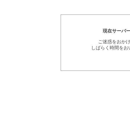
現在サーバ
ご迷惑をおか
しばらく時間をお