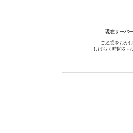
現在サーバ
ご迷惑をおか
しばらく時間をお