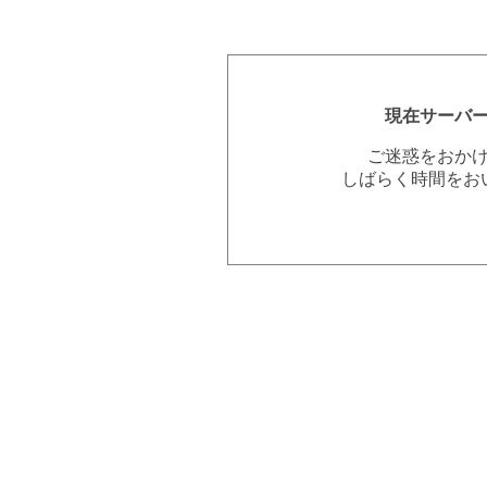
現在サーバ
ご迷惑をおか
しばらく時間をお