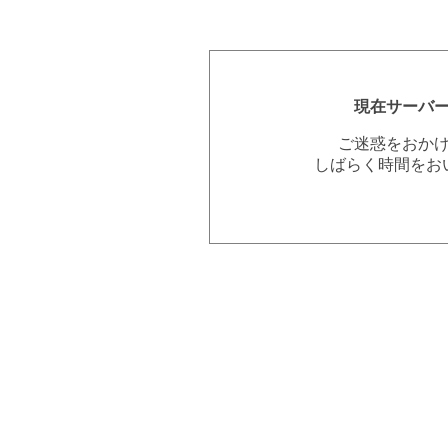
現在サーバ
ご迷惑をおか
しばらく時間をお