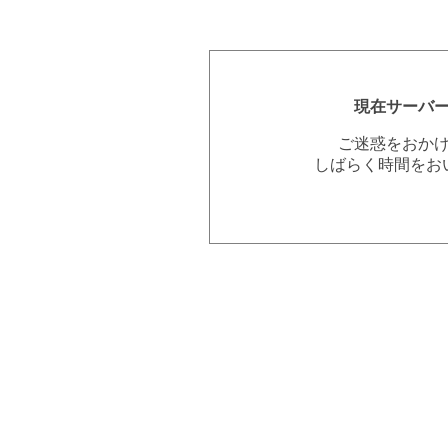
現在サーバ
ご迷惑をおか
しばらく時間をお