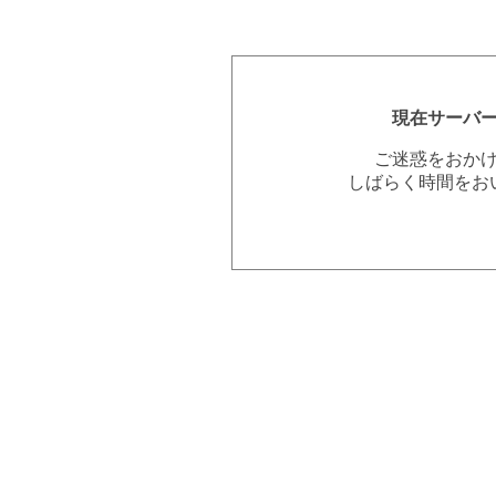
現在サーバ
ご迷惑をおか
しばらく時間をお