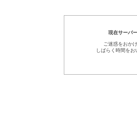
現在サーバ
ご迷惑をおか
しばらく時間をお