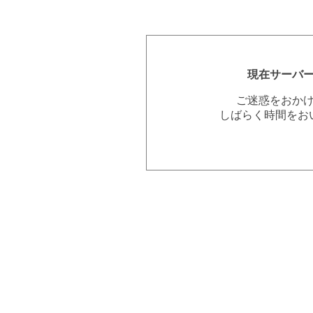
現在サーバ
ご迷惑をおか
しばらく時間をお