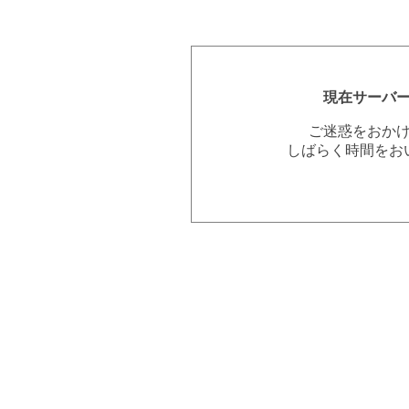
現在サーバ
ご迷惑をおか
しばらく時間をお