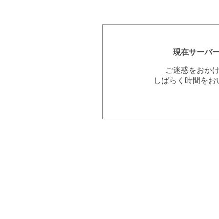
現在サーバ
ご迷惑をおか
しばらく時間をお