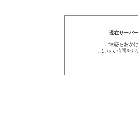
現在サーバ
ご迷惑をおか
しばらく時間をお