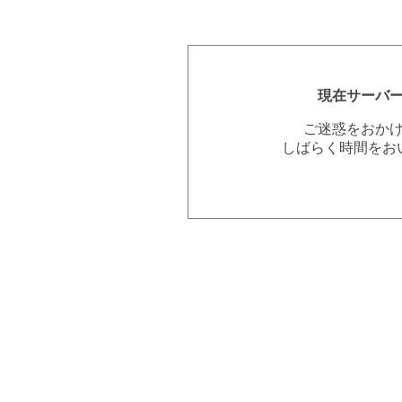
現在サーバ
ご迷惑をおか
しばらく時間をお