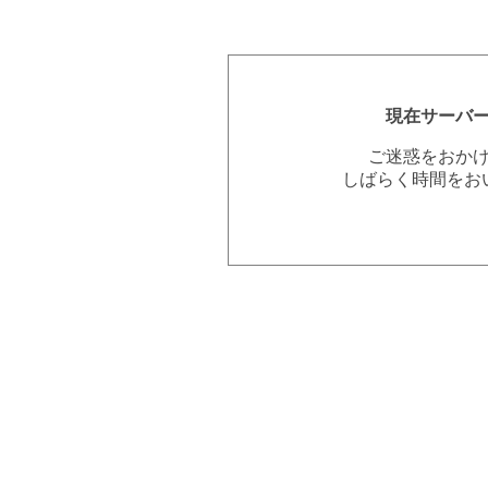
現在サーバ
ご迷惑をおか
しばらく時間をお