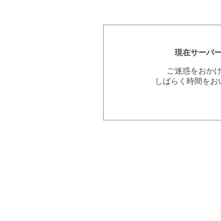
現在サーバ
ご迷惑をおか
しばらく時間をお