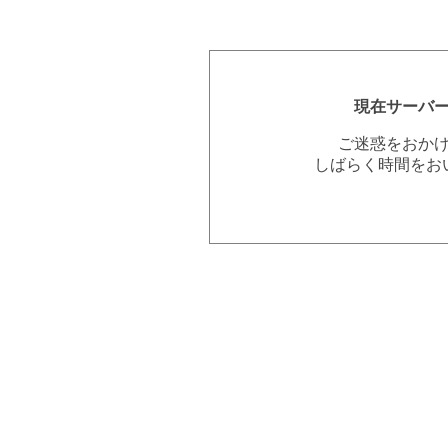
現在サーバ
ご迷惑をおか
しばらく時間をお