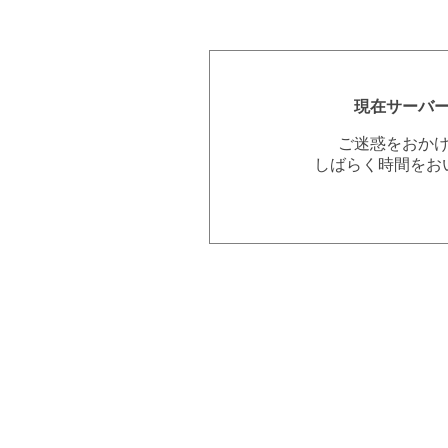
現在サーバ
ご迷惑をおか
しばらく時間をお