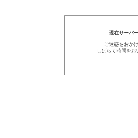
現在サーバ
ご迷惑をおか
しばらく時間をお