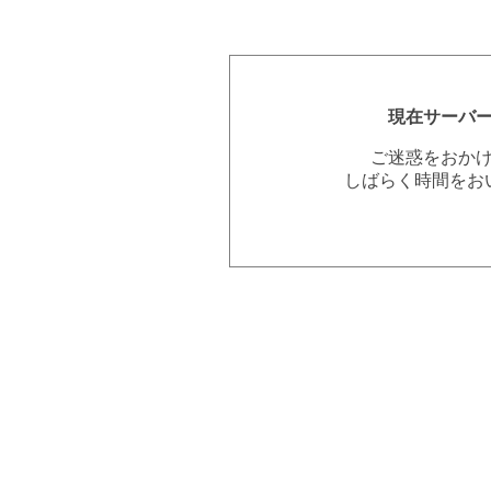
現在サーバ
ご迷惑をおか
しばらく時間をお