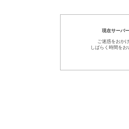
現在サーバ
ご迷惑をおか
しばらく時間をお