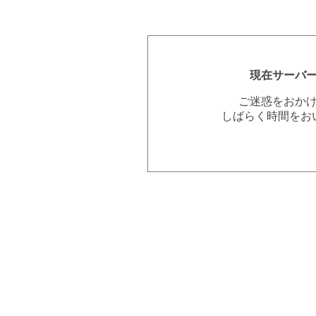
現在サーバ
ご迷惑をおか
しばらく時間をお